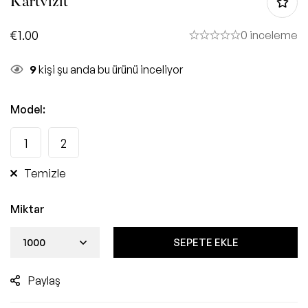
Kartvizit
€
1.00
0 inceleme
9
kişi şu anda bu ürünü inceliyor
Model
:
1
2
Temizle
Miktar
SEPETE EKLE
Paylaş