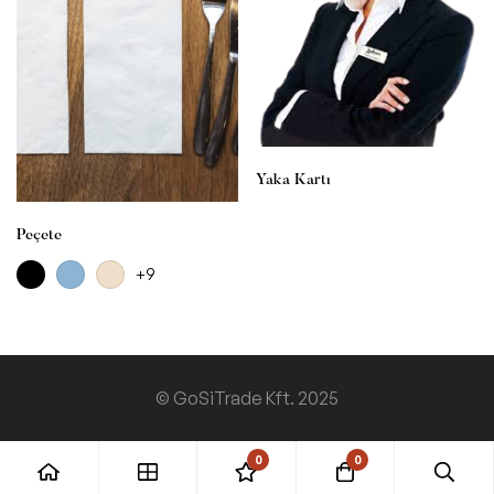
Yaka Kartı
Peçete
+9
© GoSiTrade Kft. 2025
0
0